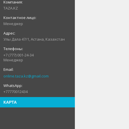
TAZA.KZ
Менеджер
Улы Дала 47/1, Астана, Казахстан
+7 (777) 001-24-34
Менеджер
online.taza.kz@gmail.com
+77770012434
КАРТА