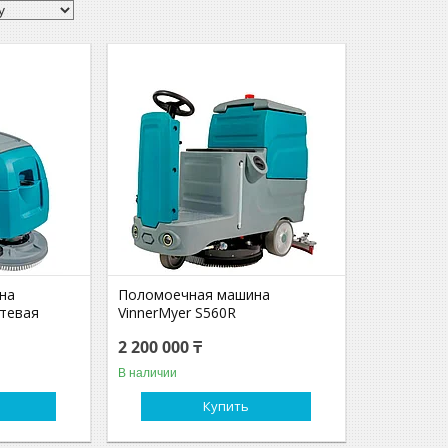
на
Поломоечная машина
етевая
VinnerMyer S560R
2 200 000 ₸
В наличии
Купить