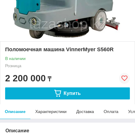
Поломоечная машина VinnerMyer S560R
В наличии
Розница
2 200 000
₸
Купить
Описание
Характеристики
Доставка
Оплата
Усл
Описание