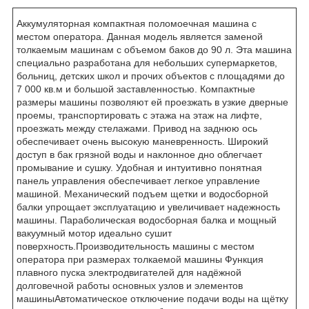
Аккумуляторная компактная поломоечная машина с
местом оператора. Данная модель является заменой
толкаемым машинам с объемом баков до 90 л. Эта машина
специально разработана для небольших супермаркетов,
больниц, детских школ и прочих объектов с площадями до
7 000 кв.м и большой заставленностью. Компактные
размеры машины позволяют ей проезжать в узкие дверные
проемы, транспортировать с этажа на этаж на лифте,
проезжать между стелажами. Привод на заднюю ось
обеспечивает очень высокую маневренность. Широкий
доступ в бак грязной воды и наклонное дно облегчает
промывание и сушку. Удобная и интуитивно понятная
панель управления обеспечивает легкое управление
машиной. Механический подъем щетки и водосборной
балки упрощает эксплуатацию и увеличивает надежность
машины. Параболическая водосборная балка и мощный
вакуумный мотор идеально сушит
поверхность.Производительность машины с местом
оператора при размерах толкаемой машины Функция
плавного пуска электродвигателей для надёжной
долговечной работы основных узлов и элементов
машиныАвтоматическое отключение подачи воды на щётку