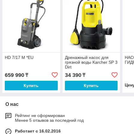
HD 7/17 M *EU
Дренажный насос для
НАС
грязной воды Karcher SP 3
ГИД
Dirt
659 990
34 390
₸
₸
Цен
Купить
Купить
О нас
Рейтинг не сформирован
Менее 5 отзывов за последний год
Работает с 16.02.2016