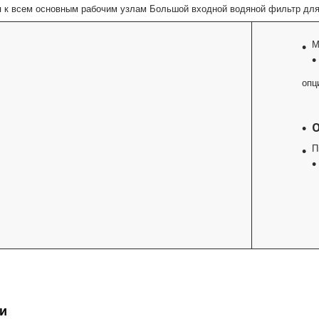
 к всем основным рабочим узлам Большой входной водяной фильтр для
М
опц
П
и