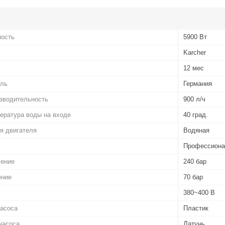
ность
5900 Вт
Karcher
12 мес
ель
Германия
зводительность
900 л/ч
ература воды на входе
40 град.
я двигателя
Водяная
Профессион
ление
240 бар
ение
70 бар
380~400 В
насоса
Пластик
насоса
Латунь