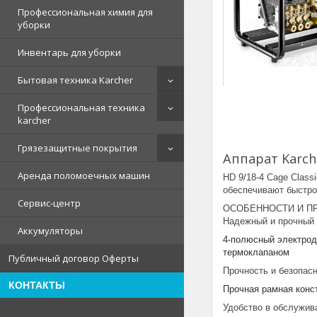
Профессиональная химия для
уборки
Инвентарь для уборки
Бытовая техника Karcher
Профессиональная техника
karcher
Грязезащитные покрытия
Аппарат Karch
Аренда поломоечных машин
HD 9/18-4 Cage Clas
обеспечивают быстро
Сервис-центр
ОСОБЕННОСТИ И П
Надежный и прочный
Аккумуляторы
4-полюсный электрод
термоклапаном
Публичный договор Оферты
Прочность и безопас
КОНТАКТЫ
Прочная рамная конс
Удобство в обслужив