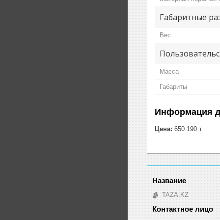
Габаритные ра
Вес
Пользовательс
Масса
Габариты
Информация д
Цена:
650 190 ₸
TAZA.KZ