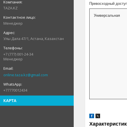
Превосходный доступ
TAZA.KZ
Универсальная
Менеджер
Улы Дала 47/1, Астана, Казахстан
+7 (777) 001-24-34
Менеджер
online.taza.kz@gmail.com
+77770012434
КАРТА
Характеристик