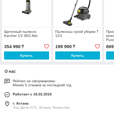
Щеточный пылесос
Пылесосы сухой уборки T
Про
Karcher CV 38/2 Adv
12/1
мою
Puzz
354 990
199 990
669
₸
₸
Купить
Купить
О нас
Рейтинг не сформирован
Менее 5 отзывов за последний год
Работает с 16.02.2016
г. Астана
Улы Дала 47/1, Астана, Казахстан