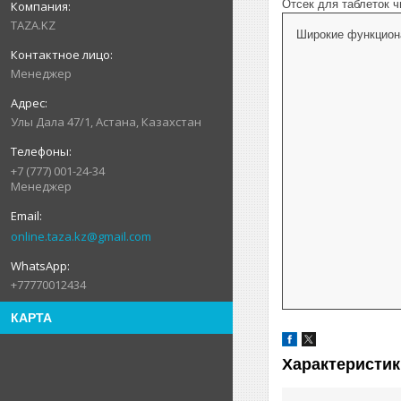
Отсек для таблеток ч
TAZA.KZ
Широкие функцион
Менеджер
Улы Дала 47/1, Астана, Казахстан
+7 (777) 001-24-34
Менеджер
online.taza.kz@gmail.com
+77770012434
КАРТА
Характеристик