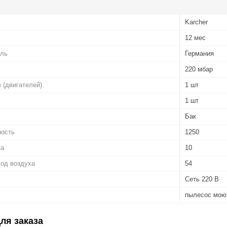
Karcher
12 мес
ель
Германия
220 мбар
 (двигателей)
1 шт
1 шт
Бак
ность
1250
ка
10
од воздуха
54
Сеть 220 В
пылесос мо
ля заказа