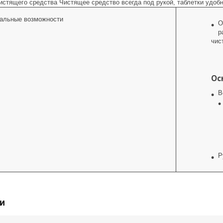
истящего средства Чистящее средство всегда под рукой, таблетки удобн
альные возможности
О
р
чис
Ос
В
Р
и