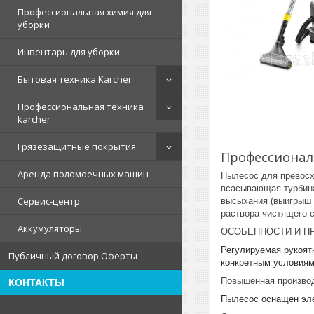
Профессиональная химия для
уборки
Инвентарь для уборки
Бытовая техника Karcher
Профессиональная техника
karcher
Грязезащитные покрытия
Профессионал
Аренда поломоечных машин
Пылесос для превосх
всасывающая турбина
Сервис-центр
высыхания (выигрыш 
раствора чистящего 
Аккумуляторы
ОСОБЕННОСТИ И ПРЕ
Регулируемая рукоятк
Публичный договор Оферты
конкретным условиям
Повышенная производ
КОНТАКТЫ
Пылесос оснащен эле