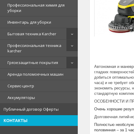
Профессиональная химия для
уборки
Инвентарь для уборки
Бытовая техника Karcher
Профессиональная техника
karcher
Грязезащитные покрытия
Автономная и маневр
гладких поверхностей
Аренда поломоечных машин
добиться оптимальног
часа) и не требует 
Сервис-центр
экономить ресурсы, 
стандартную комплек
Аккумуляторы
ОСОБЕННОСТИ И ПРЕ
Публичный договор Оферты
Очень хорошие резул
Долговечная литий-и
КОНТАКТЫ
Полностью необслужив
половинная – за 1 ча