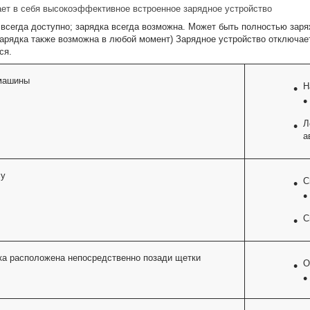
ет в себя высокоэффективное встроенное зарядное устройство
всегда доступно; зарядка всегда возможна. Может быть полностью заряж
арядка также возможна в любой момент) Зарядное устройство отключае
ся.
машины
Н
Л
а
cy
С
С
а расположена непосредственно позади щетки
О