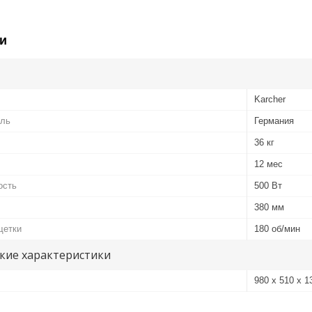
и
Karcher
ель
Германия
36 кг
12 мес
ость
500 Вт
380 мм
щетки
180 об/мин
кие характеристики
980 x 510 x 1