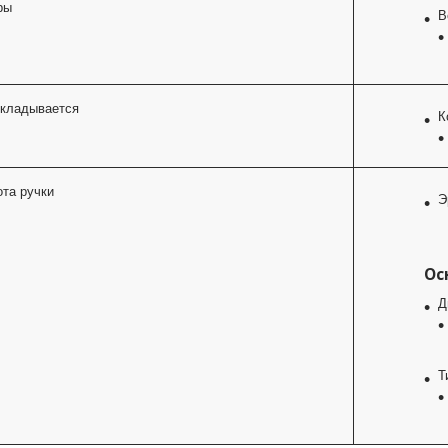
ры
В
складывается
К
та ручки
Э
Ос
Д
Т