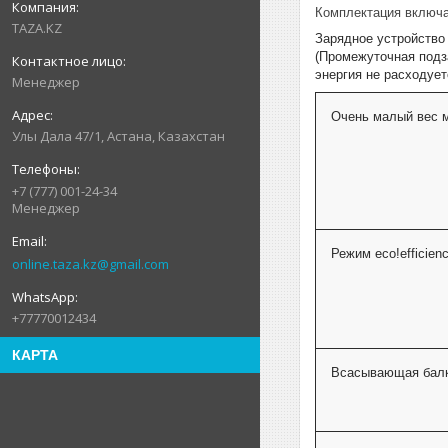
Комплектация включа
TAZA.KZ
Зарядное устройство 
(Промежуточная подз
энергия не расходует
Менеджер
Очень малый вес 
Улы Дала 47/1, Астана, Казахстан
+7 (777) 001-24-34
Менеджер
Режим
eco!efficien
online.taza.kz@gmail.com
+77770012434
КАРТА
Всасывающая балк