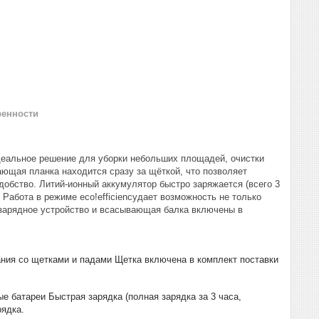
ренности
деальное решение для уборки небольших площадей, очистки
ающая планка находится сразу за щёткой, что позволяет
добство. Литий-ионный аккумулятор быстро заряжается (всего 3
. Работа в режиме
eco!efficiency
дает возможность не только
, зарядное устройство и всасывающая балка включены в
ния со щетками и падами Щетка включена в комплект поставки
е батареи Быстрая зарядка (полная зарядка за 3 часа,
рядка.