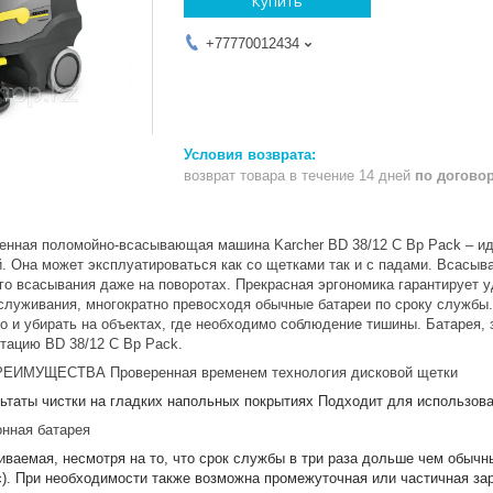
Купить
+77770012434
возврат товара в течение 14 дней
по догово
енная поломойно-всасывающая машина Karcher BD 38/12 C Bp Рack – и
. Она может эксплуатироваться как со щетками так и с падами. Всасыв
о всасывания даже на поворотах. Прекрасная эргономика гарантирует у
обслуживания, многократно превосходя обычные батареи по сроку службы
но и убирать на объектах, где необходимо соблюдение тишины. Батарея
тацию BD 38/12 C Bp Pack.
ИМУЩЕСТВА Проверенная временем технология дисковой щетки
ьтаты чистки на гладких напольных покрытиях Подходит для использова
онная батарея
аемая, несмотря на то, что срок службы в три раза дольше чем обычны
с). При необходимости также возможна промежуточная или частичная за