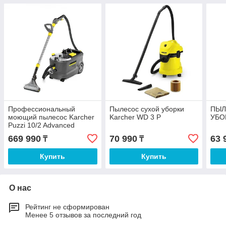
Профессиональный
Пылесос сухой уборки
ПЫЛ
моющий пылесос Karcher
Karcher WD 3 P
УБОР
Puzzi 10/2 Advanced
669 990
70 990
63 
₸
₸
Купить
Купить
О нас
Рейтинг не сформирован
Менее 5 отзывов за последний год