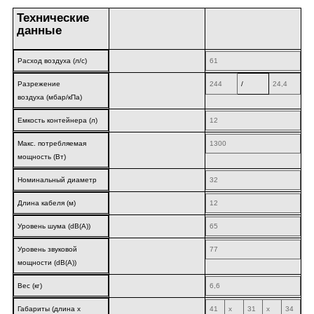
Технические
данные
Расход воздуха (л/с)
61
Разрежение
244
/
24,4
воздуха (мбар/кПа)
Емкость контейнера (л)
12
Макс. потребляемая
1300
мощность (Вт)
Номинальный диаметр
32
Длина кабеля (м)
12
Уровень шума (dB(A))
65
Уровень звуковой
77
мощности (dB(A))
Вес (кг)
6,6
Габариты (длина х
41
x
31
x
34