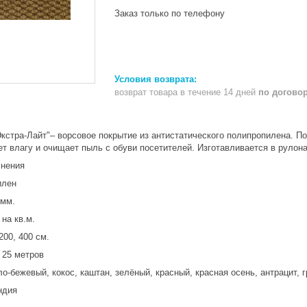
Заказ только по телефону
возврат товара в течение 14 дней
по догово
Экстра-Лайт"– ворсовое покрытие из антистатического полипропилена. П
т влагу и очищает пыль с обуви посетителей. Изготавливается в рулона
снения
илен
 мм.
 на кв.м.
200, 400 см.
 25 метров
ло-бежевый, кокос, каштан, зелёный, красный, красная осень, антрацит, 
андия