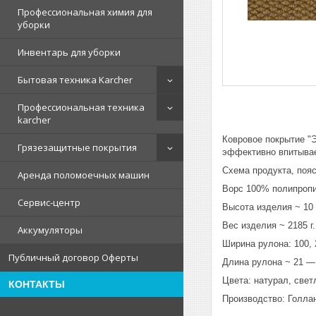
Профессиональная химия для
уборки
Инвентарь для уборки
Бытовая техника Karcher
Профессиональная техника
karcher
Ковровое покрытие "
Грязезащитные покрытия
эффективно впитывае
Схема продукта, поя
Аренда поломоечных машин
Ворс 100% полипроп
Сервис-центр
Высота изделия ~ 10
Вес изделия ~ 2185 г.
Аккумуляторы
Ширина рулона: 100, 
Публичный договор Оферты
Длина рулона ~ 21 —
Цвета: натурал, свет
КОНТАКТЫ
Производство: Голл