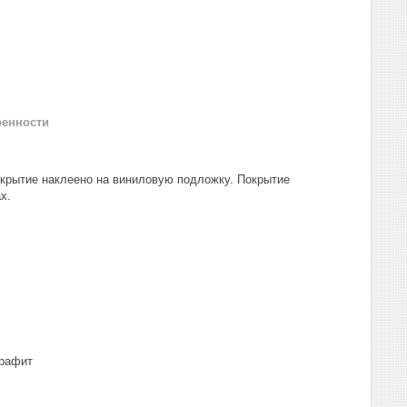
ренности
окрытие наклеено на виниловую подложку. Покрытие
х.
графит