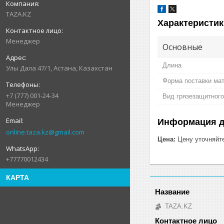
TAZA.KZ
Характеристик
Менеджер
Основные
Длина
Улы Дала 47/1, Астана, Казахстан
Форма поставки ма
+7 (777) 001-24-34
Вид грязезащитного
Менеджер
Информация д
online.taza.kz@gmail.com
Цена:
Цену уточняйт
+77770012434
КАРТА
TAZA.KZ