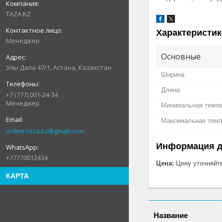
TAZA.KZ
Характеристик
Менеджер
Основные
Улы Дала 47/1, Астана, Казахстан
Ширина
Длина
+7 (777) 001-24-34
Менеджер
Минимальная темпе
Максимальная темп
online.taza.kz@gmail.com
Информация д
+77770012434
Цена:
Цену уточняйт
КАРТА