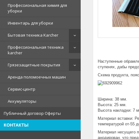
Профессиональная химия для
уборки
Инвентарь для уборки
Бытовая техника Karcher
Профессиональная техника
karcher
Наступенные обрамле
Грязезащитные покрытия
ступенях, дабы пред
Схема продукта, поя
Аренда поломоечных машин
Сервис-центр
Ширина: 38 мм.
Аккумуляторы
Высота: 25 мм.
Высота накладки: 7 м
Публичный договор Оферты
Материал вставки: Р
температурой от-55 
КОНТАКТЫ
Материал несущего п
анодирован, что пред