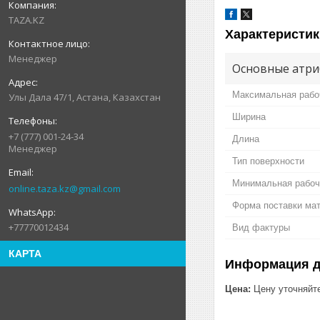
TAZA.KZ
Характеристик
Менеджер
Основные атри
Максимальная рабо
Улы Дала 47/1, Астана, Казахстан
Ширина
+7 (777) 001-24-34
Длина
Менеджер
Тип поверхности
Минимальная рабоч
online.taza.kz@gmail.com
Форма поставки ма
+77770012434
Вид фактуры
КАРТА
Информация д
Цена:
Цену уточняйт