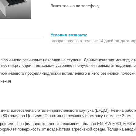
Заказ только по телефону
возврат товара в течение 14 дней
по догово
люминиево-резиновые накладки на ступени. Данные изделия монтируютс
 лестнице людей. Тем самым устраняет получения травмы от падения, о
алюминиевого профиля-подложки вставленного в него резиновой полоск
снения
езина, изготовлена с этиленпропиленового каучука (ЕРДМ). Резина рабо
о 80 градусов Цельсия. Гарантия на резиновую вставку не менее 2 лет.
рофиля: Профиль изготовлен из алюминия, сплаво EN, AW-6060, 6063 и
охраняет поверхность от воздействия агресивной среды. Толщина аноди