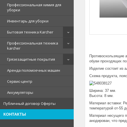
Профессиональная химия для
уборки
Инвентарь для уборки
Бытовая техника Karcher
Профессиональная техника
karcher
Противоскользящие а
Грязезащитные покрытия
обуви проходящих по
Изделие состоит из 
Аренда поломоечных машин
Схема продукта, поя
Сервис-центр
Ширина: 37 мм.
Аккумуляторы
Высота: 8 мм.
Материал вставки: Р
Публичный договор Оферты
температурой от-55 д
КОНТАКТЫ
Материал несущего п
анодирован, что пред