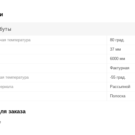
и
буты
чая температура
80 град.
37 мм
6000 мм
Фактурная
ая температура
-55 град.
териала
Рассыпной
Полоска
ля заказа
е