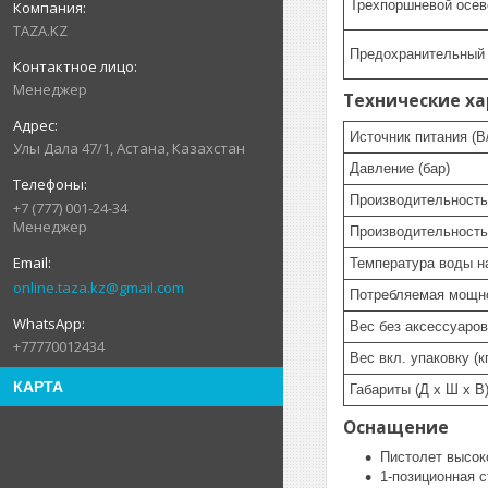
Трехпоршневой осев
TAZA.KZ
Предохранительный
Менеджер
Технические х
Источник питания (В
Улы Дала 47/1, Астана, Казахстан
Давление (бар)
Производительность 
+7 (777) 001-24-34
Менеджер
Производительность 
Температура воды на
online.taza.kz@gmail.com
Потребляемая мощно
Вес без аксессуаров 
+77770012434
Вес вкл. упаковку (кг
КАРТА
Габариты (Д x Ш x В)
Оснащение
Пистолет высок
1-позиционная с