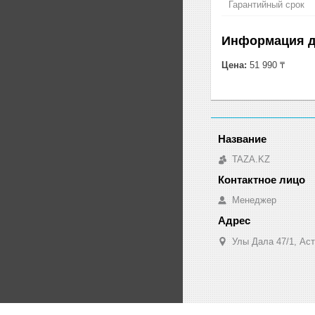
Гарантийный срок
Информация д
Цена:
51 990 ₸
TAZA.KZ
Менеджер
Улы Дала 47/1, Аст