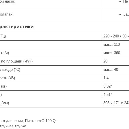
ой насос
Не
 клапан
Защ
арактеристики
/Гц)
220 - 240 / 50 
макс. 110
(л/ч)
макс. 360
по площади (м²/ч)
20
 входе (°C)
макс. 40
сть (кВ)
1,4
(кг)
3,324
)
4,514
 (мм)
393 x 171 x 24
ого давления, ПистолетG 120 Q
труйная трубка