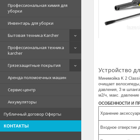
Профессиональная химия для
уборки
Инвентарь для уборки
Бытовая техника Karcher
Профессиональная техника
karcher
Грязезащитные покрытия
Устройство дл
Аренда поломоечных машин
Минимойка K 2 Classi
очищает велосипеды, 
Сервис-центр
давления, 3 м шланга
м2/ч, макс. давление 
Аккумуляторы
ОСОБЕННОСТИ И П
Хранение аксессуар
Публичный договор Оферты
КОНТАКТЫ
Входное отверстие 