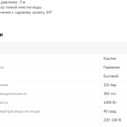
 давления, 3 м
тр тонкой очистки воды
чения к садовому шлангу 3/4"
и
Karcher
ель
Германия
Бытовой
ление
110 бар
зводительность
360 л/ч
ность
1400 Вт
ература воды на входе
40 град.
220~240 В