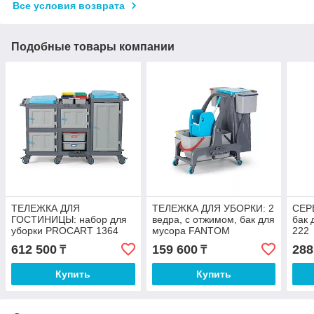
Все условия возврата
Подобные товары компании
ТЕЛЕЖКА ДЛЯ
ТЕЛЕЖКА ДЛЯ УБОРКИ: 2
СЕР
ГОСТИНИЦЫ: набор для
ведра, с отжимом, бак для
бак
уборки PROCART 1364
мусора FANTOM
222
PROCART JET736S
612 500
159 600
288
₸
₸
Купить
Купить