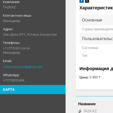
TAZA.KZ
Характеристик
Основные
Менеджер
Страна производит
Улы Дала 47/1, Астана, Казахстан
Пользовательс
Состояние
+7 (777) 001-24-34
Менеджер
Тип
online.taza.kz@gmail.com
Информация д
Цена:
5 900 ₸
+77770012434
КАРТА
TAZA.KZ