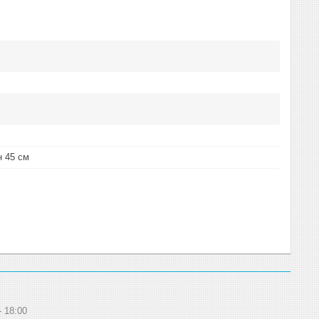
н 45 см
18:00