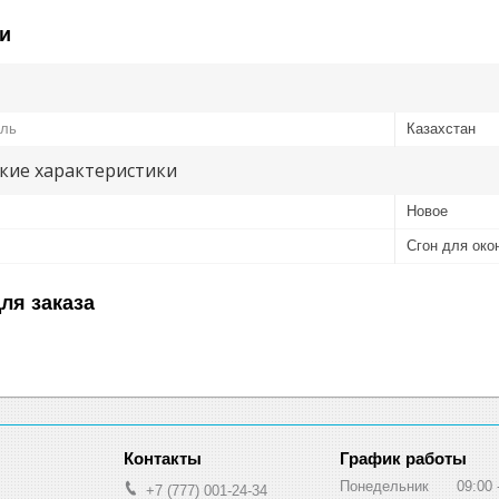
и
ель
Казахстан
кие характеристики
Новое
Сгон для око
ля заказа
График работы
Понедельник
09:00
+7 (777) 001-24-34