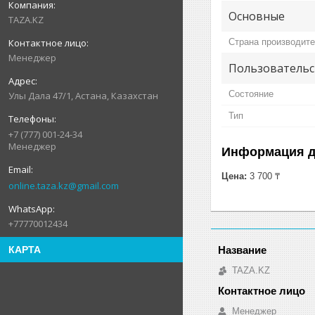
Основные
TAZA.KZ
Страна производит
Менеджер
Пользовательс
Состояние
Улы Дала 47/1, Астана, Казахстан
Тип
+7 (777) 001-24-34
Менеджер
Информация д
Цена:
3 700 ₸
online.taza.kz@gmail.com
+77770012434
КАРТА
TAZA.KZ
Менеджер