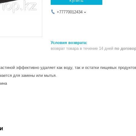
Купить
+77770012434
возврат товара в течение 14 дней
по догово
ластиной эффективно удаляет как воду, так и остатки пищевых продукто
мается для замены или мытья.
ал: Метал, резина
мер: 45 см
т: Резина
и