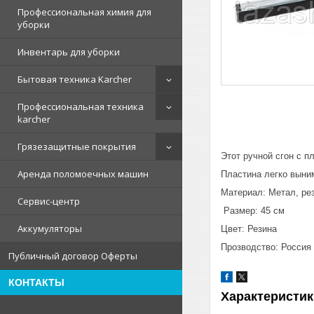
Профессиональная химия для
уборки
Инвентарь для уборки
Бытовая техника Karcher
Профессиональная техника
karcher
Грязезащитные покрытия
Этот ручной сгон с п
Аренда поломоечных машин
Пластина легко выни
Матери
Сервис-центр
Раз
Аккумуляторы
Цве
Прозводство: Россия
Публичный договор Оферты
КОНТАКТЫ
Характеристик