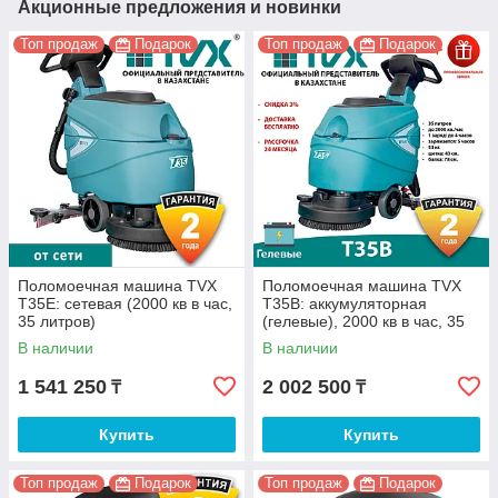
Акционные предложения и новинки
Топ продаж
Подарок
Топ продаж
Подарок
Поломоечная машина TVX
Поломоечная машина TVX
T35E: сетевая (2000 кв в час,
T35B: аккумуляторная
35 литров)
(гелевые), 2000 кв в час, 35
литров
В наличии
В наличии
1 541 250
2 002 500
₸
₸
Купить
Купить
Топ продаж
Подарок
Топ продаж
Подарок