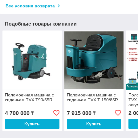
Все условия возврата
Подобные товары компании
Поломоечная машина с
Поломоечная машина с
Пол
сиденьем TVX T90/55R
сиденьем TVX T 150/85R
TVX 
акку
(гел
4 700 000
7 915 000
2 0
₸
₸
35 л
Купить
Купить