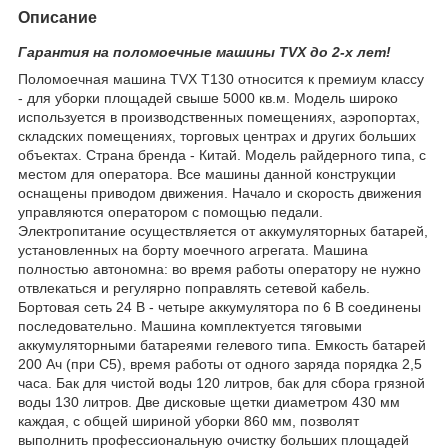
Описание
Гарантия на поломоечные машины TVX до 2-х лет!
Поломоечная машина TVX T130 относится к премиум классу
- для уборки площадей свыше 5000 кв.м. Модель широко
используется в производственных помещениях, аэропортах,
складских помещениях, торговых центрах и других больших
объектах. Страна бренда - Китай. Модель райдерного типа, с
местом для оператора. Все машины данной конструкции
оснащены приводом движения. Начало и скорость движения
управляются оператором с помощью педали.
Электропитание осуществляется от аккумуляторных батарей,
установленных на борту моечного агрегата. Машина
полностью автономна: во время работы оператору не нужно
отвлекаться и регулярно поправлять сетевой кабель.
Бортовая сеть 24 В - четыре аккумулятора по 6 В соединены
последовательно. Машина комплектуется тяговыми
аккумуляторными батареями гелевого типа. Емкость батарей
200 Ач (при С5), время работы от одного заряда порядка 2,5
часа. Бак для чистой воды 120 литров, бак для сбора грязной
воды 130 литров. Две дисковые щетки диаметром 430 мм
каждая, с общей шириной уборки 860 мм, позволят
выполнить профессиональную очистку больших площадей