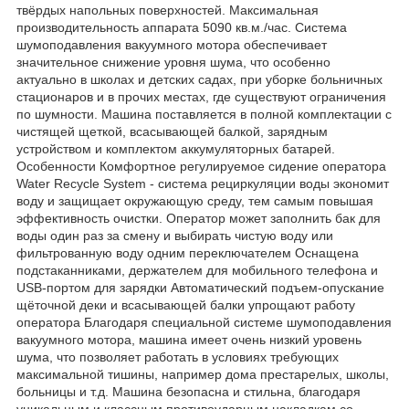
твёрдых напольных поверхностей. Максимальная
производительность аппарата 5090 кв.м./час. Система
шумоподавления вакуумного мотора обеспечивает
значительное снижение уровня шума, что особенно
актуально в школах и детских садах, при уборке больничных
стационаров и в прочих местах, где существуют ограничения
по шумности. Машина поставляется в полной комплектации с
чистящей щеткой, всасывающей балкой, зарядным
устройством и комплектом аккумуляторных батарей.
Особенности Комфортное регулируемое сидение оператора
Water Recycle System - система рециркуляции воды экономит
воду и защищает окружающую среду, тем самым повышая
эффективность очистки. Оператор может заполнить бак для
воды один раз за смену и выбирать чистую воду или
фильтрованную воду одним переключателем Оснащена
подстаканниками, держателем для мобильного телефона и
USB-портом для зарядки Автоматический подъем-опускание
щёточной деки и всасывающей балки упрощают работу
оператора Благодаря специальной системе шумоподавления
вакуумного мотора, машина имеет очень низкий уровень
шума, что позволяет работать в условиях требующих
максимальной тишины, например дома престарелых, школы,
больницы и т.д. Машина безопасна и стильна, благодаря
уникальным и классным противоударным накладкам со