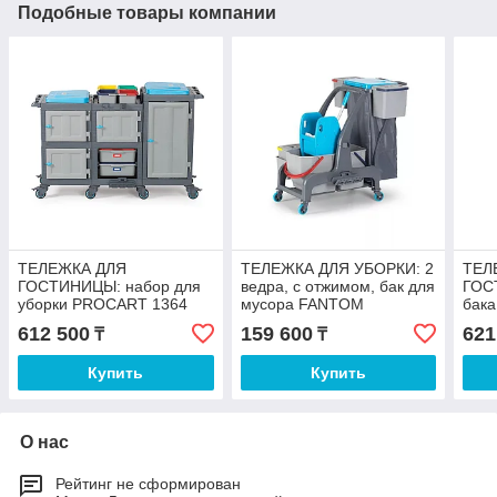
Подобные товары компании
ТЕЛЕЖКА ДЛЯ
ТЕЛЕЖКА ДЛЯ УБОРКИ: 2
ТЕЛ
ГОСТИНИЦЫ: набор для
ведра, с отжимом, бак для
ГОС
уборки PROCART 1364
мусора FANTOM
бак
PROCART JET736S
612 500
159 600
621
₸
₸
Купить
Купить
О нас
Рейтинг не сформирован