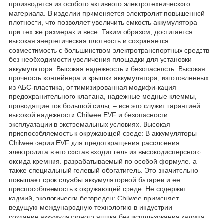
производятся из особого активного электротехнического
материала. В изделии применяется электролит повышенной
плотности, что позволяет увеличить емкость аккумулятора
при тех же размерах и весе. Таким образом, достигается
высокая энергетическая плотность и сохраняется
совместимость с большинством электротранспортных средств
без необходимости увеличения площадки для установки
аккумулятора. Высокая надежность и безопасность: Высокая
прочность контейнера и крышки аккумулятора, изготовленных
из АБС-пластика, оптимизированная модифи-кация
предохранительного клапана, надежные медные клеммы,
проводящие ток большой силы, – все это служит гарантией
высокой надежности Chilwee EVF и безопасности
эксплуатации в экстремальных условиях. Высокая
приспособляемость к окружающей среде: В аккумуляторы
Chilwee серии EVF для предотвращения расслоения
электролита в его состав входит гель из высокодисперсного
оксида кремния, разрабатываемый по особой формуле, а
также специальный гелевый обогатитель. Это значительно
повышает срок службы аккумуляторной батареи и ее
приспособляемость к окружающей среде. Не содержит
кадмий, экологически безвреден: Chilwee применяет
ведущую международную технологию в индустрии –
создание аккумуляторного ящика без использования кадмия.