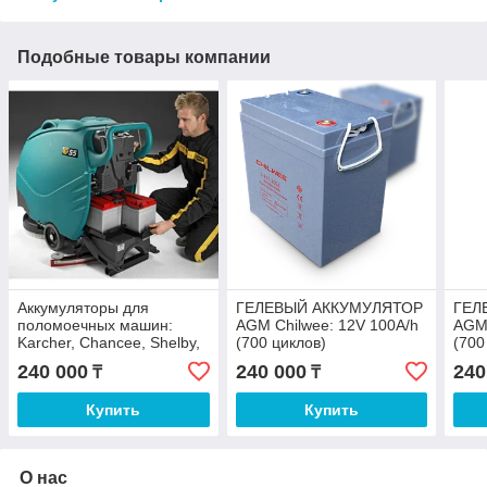
Подобные товары компании
Аккумуляторы для
ГЕЛЕВЫЙ АККУМУЛЯТОР
ГЕЛ
поломоечных машин:
AGM Chilwee: 12V 100A/h
AGM 
Karcher, Chancee, Shelby,
(700 циклов)
(700
TVX, VinnerMyer, Yanghzi,
240 000
240 000
240
₸
₸
Gadlee и др.
Купить
Купить
О нас